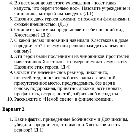
Во всех коридорах этого учреждения «несет такая
капуста, что береги только нос». Назовите учреждение и
чиновника, который им заведует. (Д.1)
Назовите двух героев комедии с похожими фамилиями и
схожей внешностью. (Д.1)
Опишите, каким вы представляете себе внешний вид
Хлестакова? (Д.2)
С какой целью чиновники навещали Хлестакова в доме
городничего? Почему они решили заходить к нему по
одному?
Эти герои были последними из чиновников-просителей,
навестивших Хлестакова с намерением дать ему взятку.
Назовите этих героев. (Д.4)
Объясните значение слов ревизор, инкогнито,
почтмейстер, попечитель богоугодных заведений,
присутственное место, предуведомить, без царя в
голове, подорожная, приватно, дрожки, ассигновать,
профинтить, острог, постой, забрить лоб в солдаты.
Расскажите о «Немой сцене» в финале комедии.
Вариант 2.
Какие факты, приведенные Бобчинским и Добчинским,
убедили городничего, что именно Хлестаков и есть
ревизор? (Д.1)