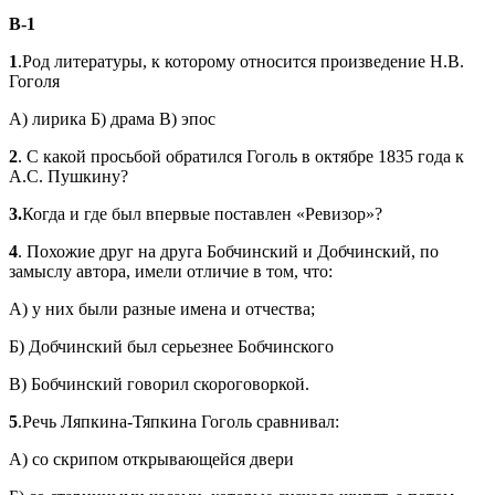
В-1
1
.Род литературы, к которому относится произведение Н.В.
Гоголя
А) лирика Б) драма В) эпос
2
. С какой просьбой обратился Гоголь в октябре 1835 года к
А.С. Пушкину?
3.
Когда и где был впервые поставлен «Ревизор»?
4
. Похожие друг на друга Бобчинский и Добчинский, по
замыслу автора, имели отличие в том, что:
А) у них были разные имена и отчества;
Б) Добчинский был серьезнее Бобчинского
В) Бобчинский говорил скороговоркой.
5
.Речь Ляпкина-Тяпкина Гоголь сравнивал:
А) со скрипом открывающейся двери