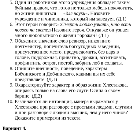
Один из работников этого учреждения обладает таким
буйным нравом, что готов не только мебель поколотить,
но жизни лишиться — «
для науки
«. Назовите
учреждение и чиновника, который им заведует. (Д.1)
Этот герой говорит:
«:Смерть люблю узнать, что есть
нового на свете.»
Назовите героя. Откуда же он узнает
много любопытного о жизни горожан? (Д.1)
Объясните значение слов ревизор, инкогнито,
почтмейстер, попечитель богоугодных заведений,
присутственное место, предуведомить, без царя в
голове, подорожная, приватно, дрожки, ассигновать,
профинтить, острог, постой, забрить лоб в солдаты.
Опишите внешность, поведение, характеры
Бобчинского и Добчинского, какими вы их себе
представляете. (Д.1)
Охарактеризуйте характер и образ жизни Хлестакова,
опираясь только на слова его слуги Осипа о своем
барине. (Д.2)
Различаются ли интонация, манера выражаться у
Хлестакова при разговоре с простыми людьми, слугами
и при разговоре с людьми высших, чем у него чинов?
Докажите примерами из текста.
Вариант 4.