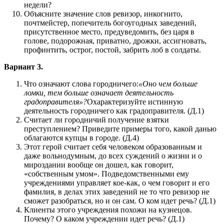
недели?
Объясните значение слов ревизор, инкогнито,
почтмейстер, попечитель богоугодных заведений,
присутственное место, предуведомить, без царя в
голове, подорожная, приватно, дрожки, ассигновать,
профинтить, острог, постой, забрить лоб в солдаты.
Вариант 3.
Что означают слова городничего:
«Оно чем больше
ломки, тем больше означает деятельность
градоправителя»?
Охарактеризуйте истинную
деятельность городничего как градоправителя. (Д.1)
Считает ли городничий получение взятки
преступлением? Приведите примеры того, какой данью
облагаются купцы в городе. (Д.4)
Этот герой считает себя человеком образованным и
даже вольнодумным, до всех суждений о жизни и о
мироздании вообще он дошел, как говорит,
«собственным умом». Подведомственными ему
учреждениями управляет кое-как, о чем говорит и его
фамилия, в делах этих заведений не то что ревизор не
сможет разобраться, но и он сам. О ком идет речь? (Д.1)
Клиенты этого учреждения похожи на кузнецов.
Почему? О каком учреждении идет речь? (Д.1)