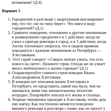
вельможам? (Д.4)
Вариант 5
Городничий в разговоре с квартальным выговаривает
ему, что тот «не по чину берет». Что имел в виду
городничий? (Д.1)
Сравните поведение, отношение к другим чиновникам
и размышления городничего в 1 действии, когда он
узнал о приезде ревизора в город, и в 5 действии, когда
Антон Антонович уверился, что в скором времени
породнится с важным чиновником из Петербурга —
Хлестаковым.
Этот герой говорит: «:Смерть люблю узнать, что есть
нового на свете». Назовите героя. Откуда же он узнает
много любопытного о жизни горожан? (Д.1)
Охарактеризуйте главного героя комедии Ивана
Александровича Хлестакова.
В комедии нет описания жизни Хлестакова в
Петербурге, но представить, какой она была, чем он
занимался, живя там, внимательному читателю
нетрудно. Попробуйте описать его жизнь в столице.
Уездные чиновники приходят к Хлестакову, чтобы дать
ему взятку. Как постепенно меняется поведение
мнимого ревизора в разговоре с ними, как он просит у