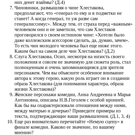
них денег взаймы? (Д.4)
Чиновники, размышляя о чине Хлестакова,
предполагают, что «генерал-то ему и в подметки не
станет! А когда генерал, то уж разве сам
генералиссимус». Между тем, от страха перед «важным»
человеком они и не заметили, что сам Хлестаков
проговорился о своем истинном чине: «Хотели было
даже коллежским асессором сделать, да, думаю, зачем».
То есть чин молодого человека был еще ниже этого.
Каким был на самом деле чин Хлестакова? (Д.2)
Слуга Хлестакова, Осип, несмотря на низость своего
положения и совсем не значимую для сюжета роль, стал
полноценным и очень запоминающимся для зрителя
персонажем. Чем вы объясните особенное внимание
автора к этому герою, какую роль играет он в создании
образа Хлестакова (для понимания характера, образа
жизни Хлестакова)?
Женские персонажи комедии, Анна Андреевна и Марья
Антоновна, описаны Н.В.Гоголем с особой иронией.
Как бы вы охарактеризовали отношения между ними,
между матерью и дочерью? Приведите примеры из
текста, подтверждающие ваши размышления. (Д.1, 3, 4)
Еще раз внимательно перечитайте «Немую сцену» в
финале комедии. Каково ее значение, по вашему
мнению?