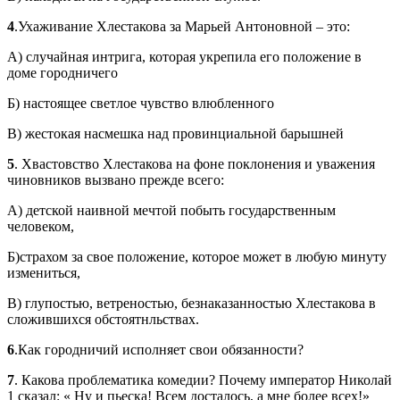
4
.Ухаживание Хлестакова за Марьей Антоновной – это:
А) случайная интрига, которая укрепила его положение в
доме городничего
Б) настоящее светлое чувство влюбленного
В) жестокая насмешка над провинциальной барышней
5
. Хвастовство Хлестакова на фоне поклонения и уважения
чиновников вызвано прежде всего:
А) детской наивной мечтой побыть государственным
человеком,
Б)страхом за свое положение, которое может в любую минуту
измениться,
В) глупостью, ветреностью, безнаказанностью Хлестакова в
сложившихся обстоятнльствах.
6
.Как городничий исполняет свои обязанности?
7
. Какова проблематика комедии? Почему император Николай
1 сказал: « Ну и пьеска! Всем досталось, а мне более всех!»