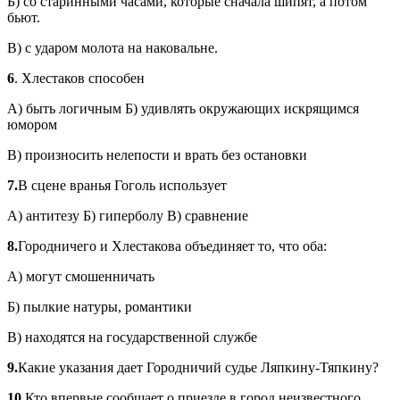
Б) со старинными часами, которые сначала шипят, а потом
бьют.
В) с ударом молота на наковальне.
6
. Хлестаков способен
А) быть логичным Б) удивлять окружающих искрящимся
юмором
В) произносить нелепости и врать без остановки
7.
В сцене вранья Гоголь использует
А) антитезу Б) гиперболу В) сравнение
8.
Городничего и Хлестакова объединяет то, что оба:
А) могут смошенничать
Б) пылкие натуры, романтики
В) находятся на государственной службе
9.
Какие указания дает Городничий судье Ляпкину-Тяпкину?
10
.Кто впервые сообщает о приезде в город неизвестного