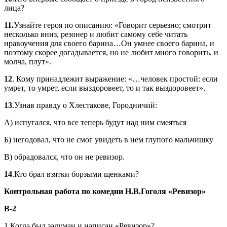
лица?
11.
Узнайте героя по описанию: «Говорит серьезно; смотрит
несколько вниз, резонер и любит самому себе читать
нравоучения для своего барина…Он умнее своего барина, и
поэтому скорее догадывается, но не любит много говорить, и
молча, плут».
12
. Кому принадлежит выражение: «…человек простой: если
умрет, то умрет, если выздоровеет, то и так выздоровеет».
13
.Узнав правду о Хлестакове, Городничий:
А) испугался, что все теперь будут над ним смеяться
Б) негодовал, что не смог увидеть в нем глупого мальчишку
В) обрадовался, что он не ревизор.
14
.Кто брал взятки борзыми щенками?
Контрольная работа по комедии Н.В.Гоголя «Ревизор»
В-2
1.Когда был задуман и написан «Ревизор»?