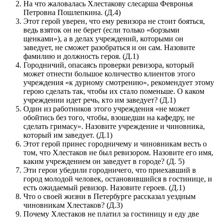
На что жаловалась Хлестакову слесарша Февронья
Петровна Пошлепкина. (Д.4)
Этот герой уверен, что ему ревизора не стоит бояться,
ведь взяток он не берет (если только «борзыми
щенками»), а в делах учреждений, которыми он
заведует, не сможет разобраться и он сам. Назовите
фамилию и должность героя. (Д.1)
Городничий, опасаясь проверки ревизора, который
может отнести большое количество клиентов этого
учреждения «к дурному смотрению», рекомендует этому
герою сделать так, чтобы их стало поменьше. О каком
учреждении идет речь, кто им заведует? (Д.1)
Один из работников этого учреждения «не может
обойтись без того, чтобы, взошедши на кафедру, не
сделать гримасу». Назовите учреждение и чиновника,
который им заведует. (Д.1)
Этот герой принес городничему и чиновникам весть о
том, что Хлестаков не был ревизором. Назовите его имя,
каким учреждением он заведует в городе? (Д. 5)
Эти герои убедили городничего, что приехавший в
город молодой человек, остановившийся в гостинице, и
есть ожидаемый ревизор. Назовите героев. (Д.1)
Что о своей жизни в Петербурге рассказал уездным
чиновникам Хлестаков? (Д.3)
Почему Хлестаков не платил за гостиницу и еду две