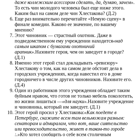
даже коллежским асессором сделать, да, думаю, зачем»
.
То есть чин молодого человека был еще ниже этого.
Каким был на самом деле чин Хлестакова? (Д.2)
Еще раз внимательно перечитайте «Немую сцену» в
финале комедии. Каково ее значение, по вашему
мнению?
Этот чиновник — страстный охотник. Даже в
подведомственном ему учреждении находится
«над
самым шкапом с бумагами охотничий
арапник».
Назовите героя, чем он заведует в городе?
(Д.1)
Именно этот герой стал докладывать «ревизору»
Хлестакову о том, как на самом деле обстоят дела в
городских учреждениях, когда навестил его в доме
городничего в числе других чиновников. Назовите его.
(Д.4)
Один из работников этого учреждения обладает таким
буйным нравом, что готов не только мебель поколотить,
но жизни лишиться —
«для науки».
Назовите учреждение
и чиновника, который им заведует. (Д.1)
Этот герой просил у Хлестакова:
«Как поедете в
Петербург, скажите всем там вельможам разным:
сенаторам и адмиралам, что вот, ваше сиятельство
или превосходительство, живет в таком-то городе
:.»
Кто хотел сообщить о себе всем столичным