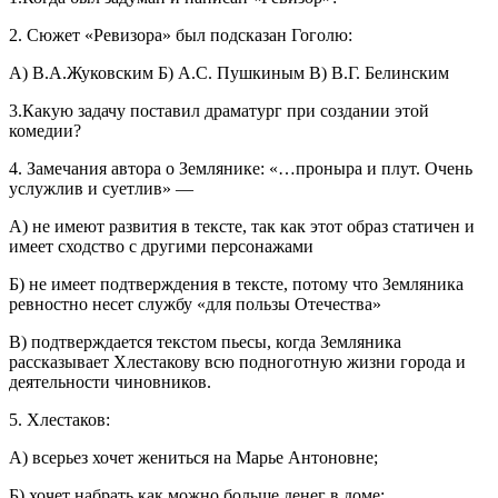
2. Сюжет «Ревизора» был подсказан Гоголю:
А) В.А.Жуковским Б) А.С. Пушкиным В) В.Г. Белинским
3.Какую задачу поставил драматург при создании этой
комедии?
4. Замечания автора о Землянике: «…проныра и плут. Очень
услужлив и суетлив» —
А) не имеют развития в тексте, так как этот образ статичен и
имеет сходство с другими персонажами
Б) не имеет подтверждения в тексте, потому что Земляника
ревностно несет службу «для пользы Отечества»
В) подтверждается текстом пьесы, когда Земляника
рассказывает Хлестакову всю подноготную жизни города и
деятельности чиновников.
5. Хлестаков:
А) всерьез хочет жениться на Марье Антоновне;
Б) хочет набрать как можно больше денег в доме;