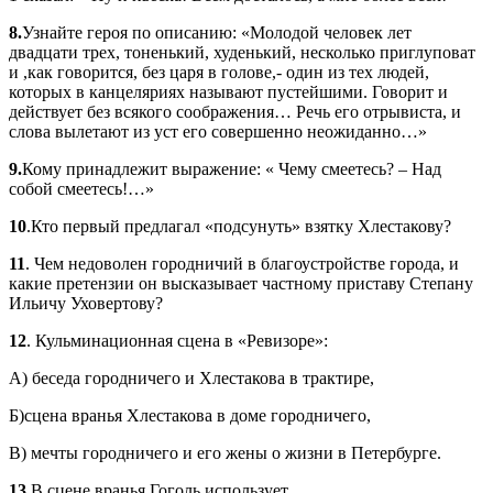
8.
Узнайте героя по описанию: «Молодой человек лет
двадцати трех, тоненький, худенький, несколько приглуповат
и ,как говорится, без царя в голове,- один из тех людей,
которых в канцеляриях называют пустейшими. Говорит и
действует без всякого соображения… Речь его отрывиста, и
слова вылетают из уст его совершенно неожиданно…»
9.
Кому принадлежит выражение: « Чему смеетесь? – Над
собой смеетесь!…»
10
.Кто первый предлагал «подсунуть» взятку Хлестакову?
11
. Чем недоволен городничий в благоустройстве города, и
какие претензии он высказывает частному приставу Степану
Ильичу Уховертову?
12
. Кульминационная сцена в «Ревизоре»:
А) беседа городничего и Хлестакова в трактире,
Б)сцена вранья Хлестакова в доме городничего,
В) мечты городничего и его жены о жизни в Петербурге.
13
.В сцене вранья Гоголь использует