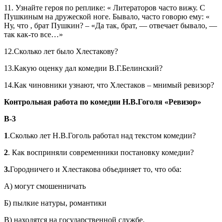
11. Узнайте героя по реплике: « Литераторов часто вижу. С
Пушкиным на дружеской ноге. Бывало, часто говорю ему: «
Ну, что , брат Пушкин? – «Да так, брат, — отвечает бывало, —
так как-то все…»
12.Сколько лет было Хлестакову?
13.Какую оценку дал комедии В.Г.Белинский?
14.Как чиновники узнают, что Хлестаков – мнимый ревизор?
Контрольная работа по комедии Н.В.Гоголя «Ревизор»
В-3
1
.Сколько лет Н.В.Гоголь работал над текстом комедии?
2
. Как восприняли современники постановку комедии?
3.
Городничего и Хлестакова объединяет то, что оба:
А) могут смошенничать
Б) пылкие натуры, романтики
В) находятся на государственной службе.