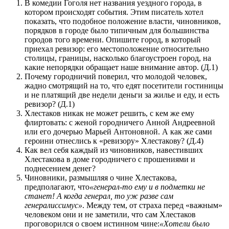
В комедии Гоголя нет названия уездного города, в
котором происходят события. Этим писатель хотел
показать, что подобное положение власти, чиновников,
порядков в городе было типичным для большинства
городов того времени. Опишите город, в который
приехал ревизор: его местоположение относительно
столицы, границы, насколько благоустроен город, на
какие непорядки обращает наше внимание автор. (Д.1)
Почему городничий поверил, что молодой человек,
жадно смотрящий на то, что едят посетители гостиницы
и не платящий две недели деньги за жилье и еду, и есть
ревизор? (Д.1)
Хлестаков никак не может решить, с кем же ему
флиртовать: с женой городничего Анной Андреевной
или его дочерью Марьей Антоновной. А как же сами
героини отнеслись к «ревизору» Хлестакову? (Д.4)
Как вел себя каждый из чиновников, навестивших
Хлестакова в доме городничего с прошениями и
поднесением денег?
Чиновники, размышляя о чине Хлестакова,
предполагают, что
«генерал-то ему и в подметки не
станет! А когда генерал, то уж разве сам
генералиссимус»
. Между тем, от страха перед «важным»
человеком они и не заметили, что сам Хлестаков
проговорился о своем истинном чине:
«Хотели было