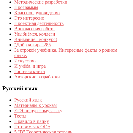
Методические разработки
Программы
Классное руководство
Это интересно
Проектная деятельность
Внеклассная работа
Улыбнёмся, коллеги
Внимание - конкурс!
"Добрая лира"285
За строкой учебника. Интересные факты о родном
языке.
Искусство
И учёба, и игра
Гостевая книга
Авторские разработки
Русский язык
Русский язык
Материалы к урокам
ЕГЭ по русскому языку
Тесты
Правило в папку
Готовимся к ОГЭ
5 "В" Теоретическая тетрадь